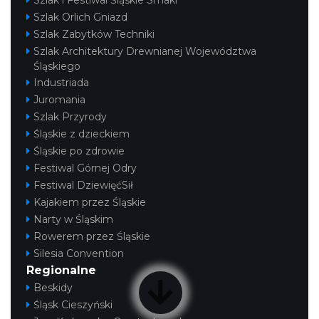
Szlak i Festiwal Śląskie Smaki
Szlak Orlich Gniazd
Szlak Zabytków Techniki
Szlak Architektury Drewnianej Województwa
Śląskiego
Industriada
Juromania
Szlak Przyrody
Śląskie z dzieckiem
Śląskie po zdrowie
Festiwal Górnej Odry
Festiwal DziewięćSił
Kajakiem przez Śląskie
Narty w Śląskim
Rowerem przez Śląskie
Silesia Convention
Regionalne
Beskidy
Śląsk Cieszyński