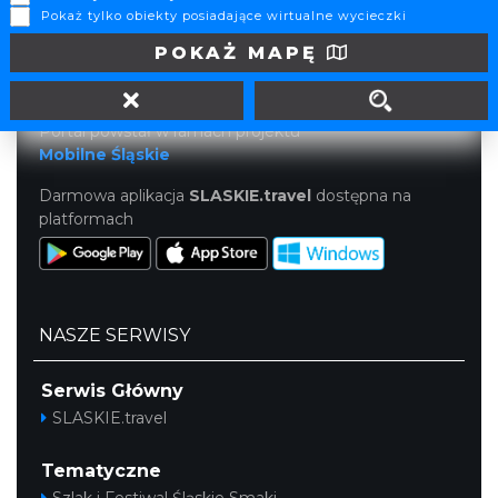
Pokaż tylko obiekty posiadające wirtualne wycieczki
40-085 Katowice
tel. (32) 207 207 1
POKAŻ MAPĘ
info@slaskie.travel
Portal powstał w ramach projektu
Mobilne Śląskie
Darmowa aplikacja
SLASKIE.travel
dostępna na
platformach
NASZE SERWISY
Serwis Główny
SLASKIE.travel
Tematyczne